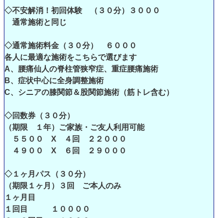
◇不安解消！初回体験 （３０分）３０００
通常施術と同じ
◇通常施術料金（３０分） ６０００
各人に最適な施術をこちらで選びます
A、腰痛仙人の脊柱管狭窄症、重症腰痛施術
B、症状中心に全身調整施術
C、シニアの膝関節＆股関節施術（筋トレ含む）
◇回数券（３０分）
（期限 １年）ご家族・ご友人利用可能
５５００ X ４回 ２２０００
４９００ X ６回 ２９０００
◇１ヶ月パス（３０分）
（期限１ヶ月）３回 ご本人のみ
１ヶ月目
１回目 １００００